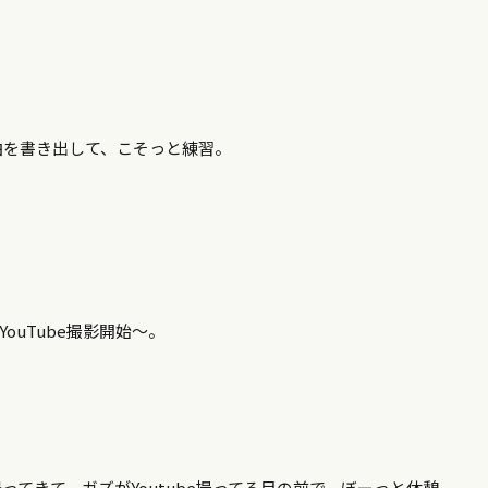
曲を書き出して、こそっと練習。
uTube撮影開始～。
てきて、ガズがYoutube撮ってる目の前で、ぼーっと休憩。