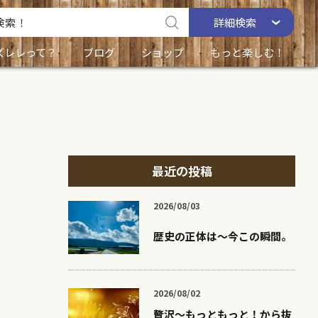
詳細
検索
ズレレって？
ブログ
ショップ
もっと楽しむ！
最近の投稿
2026/08/03
歴史の正体は〜今この瞬間。
2026/08/02
贅沢〜もっともっと！から抜