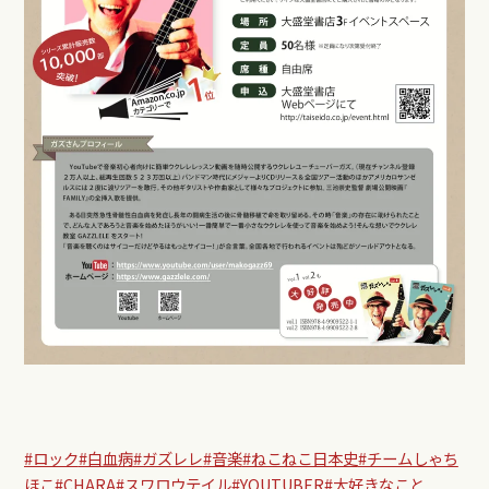
#ロック
#白血病
#ガズレレ
#音楽
#ねこねこ日本史
#チームしゃち
ほこ
#CHARA
#スワロウテイル
#YOUTUBER
#大好きなこと