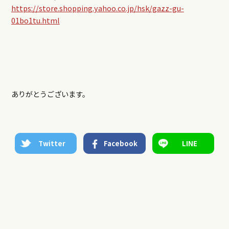
https://store.shopping.yahoo.co.jp/hsk/gazz-gu-
01bo1tu.html
ありがとうございます。
Twitter
Facebook
LINE