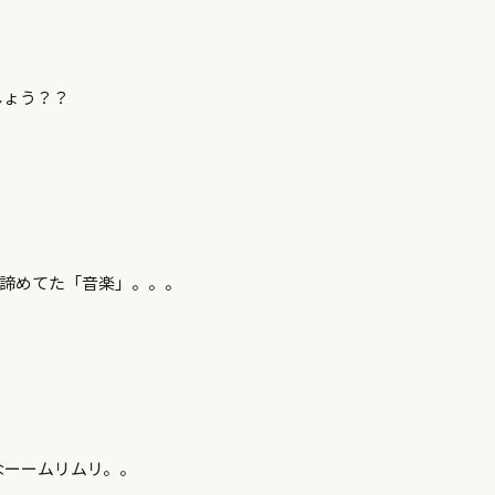
しょう？？
か諦めてた「音楽」。。。
なーームリムリ。。