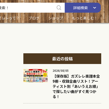
詳細
検索
ズレレって？
ブログ
ショップ
もっと楽しむ！
最近の投稿
2026/08/05
【保存版】ガズレレ楽譜本全
9冊・収録全曲リスト！アー
ティスト別「あいうえお順」
で探したい曲がすぐ見つか
る！