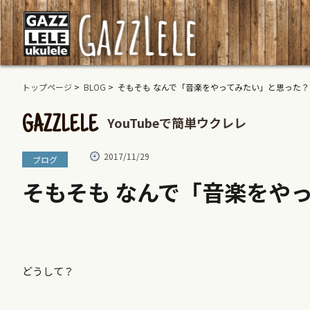
トップページ
>
BLOG
> そもそも なんで「音楽をやってみたい」と思った？
YouTubeで簡単ウクレレ
GAZZLELE
2017/11/29
ブログ
そもそも なんで「音楽をや
どうして？