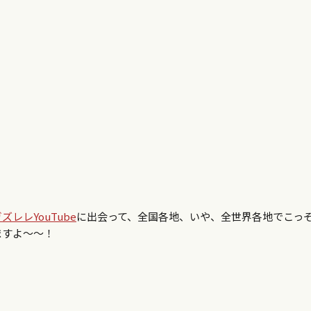
レレYouTube
に出会って、全国各地、いや、全世界各地でこっ
ますよ〜〜！