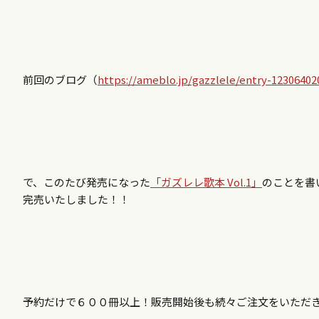
前回のブログ（
https://ameblo.jp/gazzlele/entry-12306402
で、このたび発売になった
「ガズレレ歌本 Vol.1」
のことを書
完売いたしました！！
予約だけで６００冊以上！販売開始後も続々ご注文をいただ