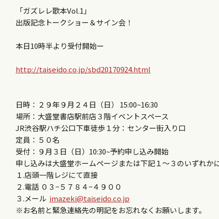
「ガズレレ歌本Vol.1」
出版記念トークショー＆サイン会！
本日10時半より受付開始ー
http://taiseido.co.jp/sbd20170924.html
日時：２９年９月２４日（日） 15:00~16:30
場所：大盛堂書店駅前店３階イベントスペース
JR渋谷駅ハチ公口下車徒歩１分：センター街入り口
定員：５０名
受付：９月３日（日）10:30~予約申し込み開始
申し込みは大盛堂ホームページまたは下記１～３のいずれか
１.店頭一階レジにて直接
２.電話 ０３−５７８４−４９００
３.メール
imazeki@taiseido.co.jp
※お名前と緊急連絡先の明記をお忘れなくお願いします。