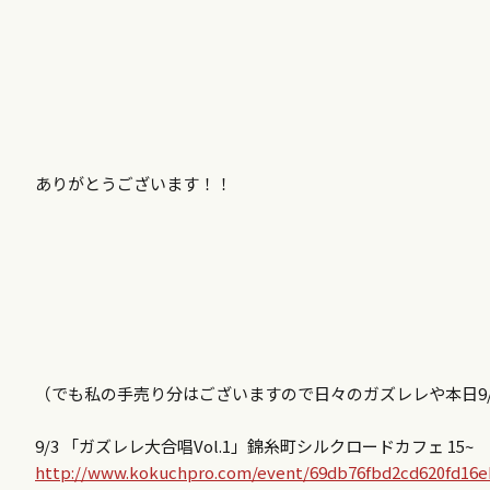
ありがとうございます！！
（でも私の手売り分はございますので日々のガズレレや本日9
9/3 「ガズレレ大合唱Vol.1」錦糸町シルクロードカフェ 15~
http://www.kokuchpro.com/event/69db76fbd2cd620fd16