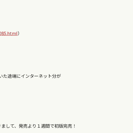
085.html
）
いた途端にインターネット分が
きまして、発売より１週間で初版完売！