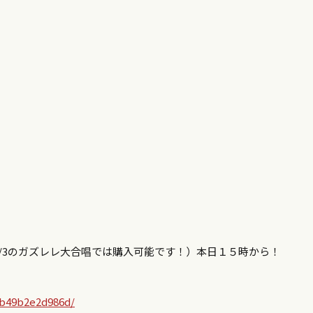
/3のガズレレ大合唱では購入可能です！）本日１５時から！
eb49b2e2d986d/