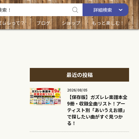
詳細
検索
ズレレって？
ブログ
ショップ
もっと楽しむ！
最近の投稿
2026/08/05
【保存版】ガズレレ楽譜本全
9冊・収録全曲リスト！アー
ティスト別「あいうえお順」
で探したい曲がすぐ見つか
る！