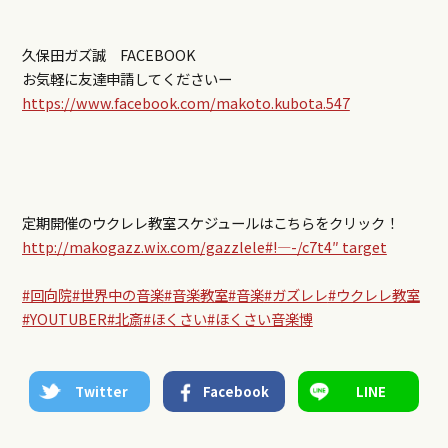
久保田ガズ誠 FACEBOOK
お気軽に友達申請してくださいー
https://www.facebook.com/makoto.kubota.547
定期開催のウクレレ教室スケジュールはこちらをクリック！
http://makogazz.wix.com/gazzlele#!—-/c7t4″ target
#回向院
#世界中の音楽
#音楽教室
#音楽
#ガズレレ
#ウクレレ教室
#YOUTUBER
#北斎
#ほくさい
#ほくさい音楽博
Twitter
Facebook
LINE