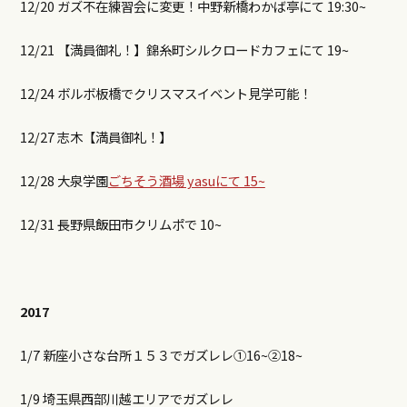
12/20 ガズ不在練習会に変更！中野新橋わかば亭にて 19:30~
12/21 【満員御礼！】錦糸町シルクロードカフェにて 19~
12/24 ボルボ板橋でクリスマスイベント見学可能！
12/27 志木【満員御礼！】
12/28 大泉学園
ごちそう酒場 yasuにて 15~
12/31 長野県飯田市クリムポで 10~
2017
1/7 新座小さな台所１５３でガズレレ①16~②18~
1/9 埼玉県西部川越エリアでガズレレ