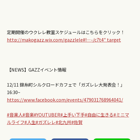
定期開催のウクレレ教室スケジュールはこちらをクリック！
http://makogazz.wix.com/gazzlele#!—-/c7t4″ target
【NEWS】GAZZイベント情報
12/11 錦糸町シルクロードカフェで「ガズレレ大発表会！」
16:30~
https://www.facebook.com/events/479031768964041/
#音楽人
#音楽
#YOUTUBER
#上手い下手
#自由に生きる
#ミニマ
ルライフ
#人生
#ガズレレ
#北九州
#佐賀