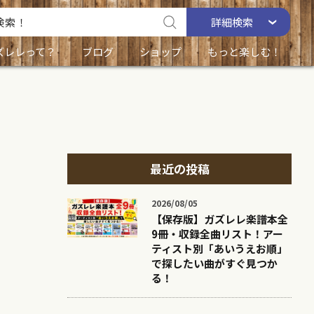
詳細
検索
ズレレって？
ブログ
ショップ
もっと楽しむ！
最近の投稿
2026/08/05
【保存版】ガズレレ楽譜本全
9冊・収録全曲リスト！アー
ティスト別「あいうえお順」
で探したい曲がすぐ見つか
る！