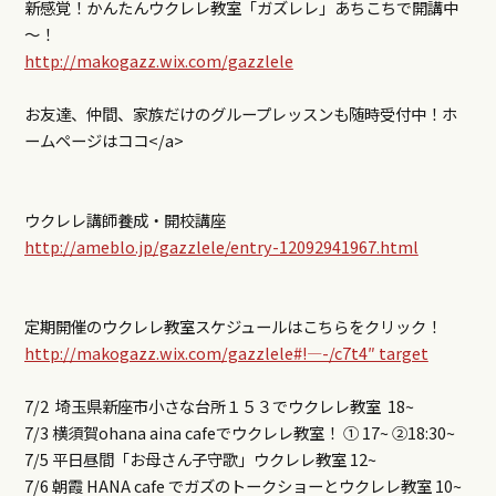
新感覚！かんたんウクレレ教室「ガズレレ」あちこちで開講中
～！
http://makogazz.wix.com/gazzlele
お友達、仲間、家族だけのグループレッスンも随時受付中！ホ
ームページはココ</a>
ウクレレ講師養成・開校講座
http://ameblo.jp/gazzlele/entry-12092941967.html
定期開催のウクレレ教室スケジュールはこちらをクリック！
http://makogazz.wix.com/gazzlele#!—-/c7t4″ target
7/2 埼玉県新座市小さな台所１５３でウクレレ教室 18~
7/3 横須賀ohana aina cafeでウクレレ教室！ ① 17~ ②18:30~
7/5 平日昼間「お母さん子守歌」ウクレレ教室 12~
7/6 朝霞 HANA cafe でガズのトークショーとウクレレ教室 10~