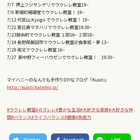
7/7 押上フジサンデリでウクレレ教室19~
7/9 茅場町珊瑚堂でウクレレ教室！ 19~
7/12 代官山 Kyogo でウクレレ教室！ 19~
7/21 恵比寿マタハリでウクレレ教室19:30~
7/23錦糸町でウクレレ教室 １部16~ ２部18~
7/24 長野県飯田市でウクレレ教室＠食事処・夢 13~
7/29 柴又でウクレレ教室 16~
7/27 新中野フィーハウゼンでウクレレ教室！ 19:30~
マイハニーのなんでも手作りDIYなブログ「Kuisti」
http://kuisti.hateblo.jp/
#ウクレレ教室
#ガズレレ
#豊かな生活
#大好きな家族
#大好きな仲
間
#バランス
#ライフバランス
#健康
#免疫力
Twitter
Facebook
LINE