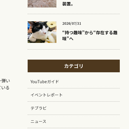
装置。
2026/07/31
“持つ趣味”から“存在する趣
味”へ
カテゴリ
ー弾い
YouTubeガイド
ている
イベントレポート
テブラビ
ニュース