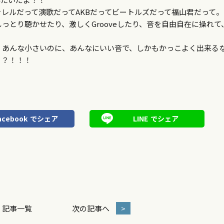
レルだって演歌だってAKBだってビートルズだって福山君だって。
とり聴かせたり、激しくGrooveしたり、音を自由自在に操れて
、あんな小さいのに、あんなにいい音で、しかもかっこよく出来る
？？！！！
acebook
でシェア
LINE
でシェア
記事一覧
次の記事へ
>