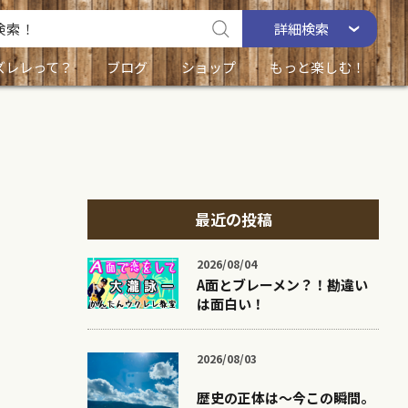
詳細
検索
ズレレって？
ブログ
ショップ
もっと楽しむ！
最近の投稿
2026/08/04
A面とブレーメン？！勘違い
は面白い！
2026/08/03
歴史の正体は〜今この瞬間。