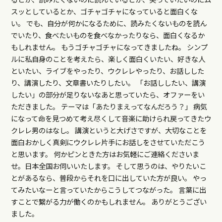
スッとしているとか、ゴチャゴチャになっていると面白くな
い。 でも、自分が何かになるために、読みたくないものを読ん
でいたり、食べたいものを食べなかったりなら、面白くなるか
もしれません。 もうゴチャゴチャになってきましたね。 シンプ
ルに私自身のことを考えたら、楽しく面白くいたい、好きな人
といたい、ライブをやったり、ウクレレやったり、お話しした
り、講演したり、文章書いたりしたい。 「お話ししたい、講演
したい」の部分が足りないなあと思っていたら、オファーをい
ただきました。 テーマは「あたりまえってなんだろう？」 病気
になって命を見つめて考え尽くして音楽に助けられ戻ってきたウ
クレレ男のはなし。 講演というと大げさですが、大切なことを
面白おかしく真剣にウクレレ片手にお話しをさせていただこう
と思います。 何かピンときた方はお気軽にご連絡くださいま
せ。日本全国お伺いいたします。 そして思うのは、やりたいこ
とがあるなら、普段からそれを口に出していた方が良い。 やっ
てみたいなーと言っていたからこうしてつながった。 言葉に出
すことで繋がる力が働くのかもしれません。 ありがとうござい
ました。