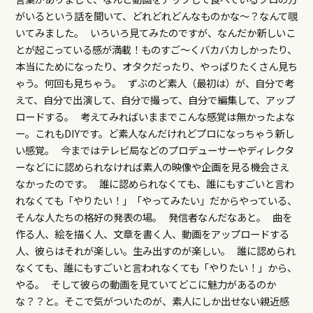
がいるという話を聞いて、どれどれどんなものかな～？なんて覗
いてみました。 いろいろ見てみたのですが、なんだか新しいこ
とが起こっている感が満載！ものすご～くバカバカしかったり、
本当にためになったり、オタクだったり、やっぱりたくさん見ち
ゃう。何回も見ちゃう。 ずぶのど素人（最初は）が、自分で考
えて、自分で出演して、自分で撮って、自分で編集して、アップ
ロードする。 考えてみればいままでこんな感覚は無かったよな
ー。これもDIYです。ど素人なんだけれどプロになっちゃう新し
い感覚。 今まではテレビ局などのプロデューサーやディレクタ
ーなどにに認められなければ素人の映像や企画を見る機会さえ
なかったのです。 誰に認められなくても、誰にもすごいと言わ
れなくても「やりたい！」「やってみたい」だからやっている、
そんな人たちの格好の発表の場。 発信者なんだなあと。 曲を
作る人、絵を描く人、文章を書く人、動画をアップロードする
人、彼らはそれが楽しい。生み出すのが楽しい。 誰に認められ
なくても、誰にもすごいと言われなくても「やりたい！」から、
やる。 そして彼らの動画を見ていてどこに魅力があるのか
な？？と。そこで気がついたのが、素人にしか出せない親近感