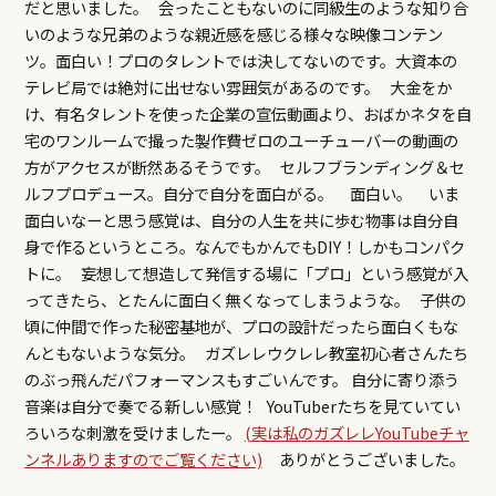
だと思いました。 会ったこともないのに同級生のような知り合
いのような兄弟のような親近感を感じる様々な映像コンテン
ツ。面白い！プロのタレントでは決してないのです。大資本の
テレビ局では絶対に出せない雰囲気があるのです。 大金をか
け、有名タレントを使った企業の宣伝動画より、おばかネタを自
宅のワンルームで撮った製作費ゼロのユーチューバーの動画の
方がアクセスが断然あるそうです。 セルフブランディング＆セ
ルフプロデュース。自分で自分を面白がる。 面白い。 いま
面白いなーと思う感覚は、自分の人生を共に歩む物事は自分自
身で作るというところ。なんでもかんでもDIY！しかもコンパク
トに。 妄想して想造して発信する場に「プロ」という感覚が入
ってきたら、とたんに面白く無くなってしまうような。 子供の
頃に仲間で作った秘密基地が、プロの設計だったら面白くもな
んともないような気分。 ガズレレウクレレ教室初心者さんたち
のぶっ飛んだパフォーマンスもすごいんです。 自分に寄り添う
音楽は自分で奏でる新しい感覚！ YouTuberたちを見ていてい
ろいろな刺激を受けましたー。
(実は私のガズレレYouTubeチャ
ンネルありますのでご覧ください)
ありがとうございました。