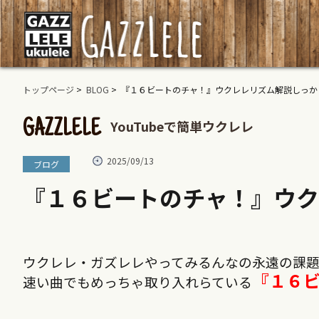
トップページ
>
BLOG
> 『１６ビートのチャ！』ウクレレリズム解説しっか
YouTubeで簡単ウクレレ
GAZZLELE
2025/09/13
ブログ
『１６ビートのチャ！』ウク
ウクレレ・ガズレレやってみるんなの永遠の課
『１６
速い曲でもめっちゃ取り入れらている