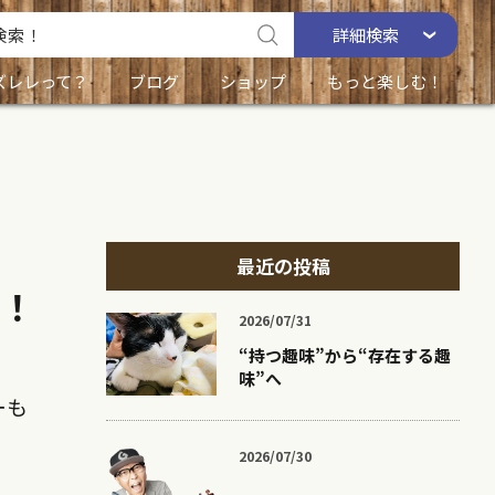
詳細
検索
ズレレって？
ブログ
ショップ
もっと楽しむ！
最近の投稿
！
2026/07/31
“持つ趣味”から“存在する趣
味”へ
ーも
2026/07/30