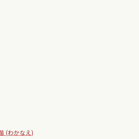
若苗 (わかなえ)