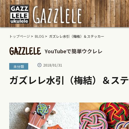
トップページ
>
BLOG
> ガズレレ水引（梅結）＆ステッカー
YouTubeで簡単ウクレレ
GAZZLELE
2018/01/31
未分類
ガズレレ水引（梅結）＆ステ