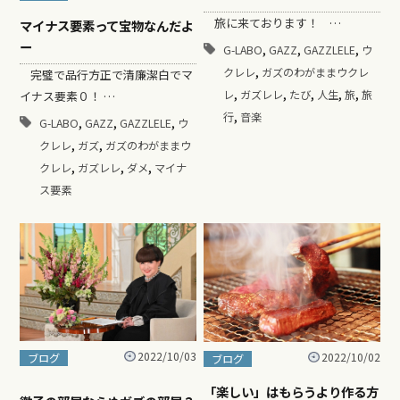
旅に来ております！ …
マイナス要素って宝物なんだよ
ー
,
,
,
G-LABO
GAZZ
GAZZLELE
ウ
,
クレレ
ガズのわがままウクレ
完璧で品行方正で清廉潔白でマ
,
,
,
,
,
レ
ガズレレ
たび
人生
旅
旅
イナス要素０！ …
,
行
音楽
,
,
,
G-LABO
GAZZ
GAZZLELE
ウ
,
,
クレレ
ガズ
ガズのわがままウ
,
,
,
クレレ
ガズレレ
ダメ
マイナ
ス要素
2022/10/03
2022/10/02
ブログ
ブログ
「楽しい」はもらうより作る方