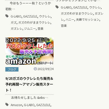
今はもうーーー秋？というか
,
,
,
G-LABO
GAZZLELE
ウクレレ
初秋…
,
ガズのわがままウクレレ
ガズレ
,
,
,
G-LABO
GAZZLELE
ウクレレ
,
,
,
レ
ハニー
夫婦でセッション
,
,
ガズ
ガズのわがままウクレレ
音楽
,
,
ガズレレ
ジムニー
音楽
2022/09/24
ブログ
9/25ガズのウクレレたち販売＆
予約再開〜アマゾン販売スター
ト！
お待たせしました &nbs…
,
,
,
Amazon
G-LABO
GAZZLELE