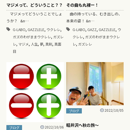
マジメって、どういうこと？？
その曲も丸裸ー！
マジメってどういうことでしょ
曲の持っている、むき出しの、
うか？ &n…
本来の姿！ &n…
,
,
,
,
,
,
G-LABO
GAZZLELE
ウクレレ
G-LABO
GAZZ
GAZZLELE
ウ
,
,
ガズのわがままウクレレ
ガズレ
クレレ
ガズのわがままウクレ
,
,
,
,
,
,
レ
マジメ
人生
夢
真剣
真面
レ
ガズレレ
目
2022/10/05
ブログ
軽井沢へ秋の旅〜
2022/10/06
ブログ