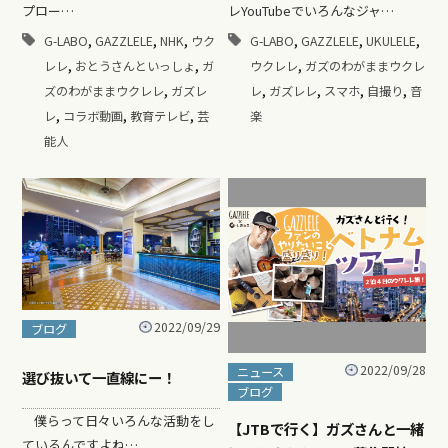
プロー…
レYouTubeでいろんなジャ…
,
,
,
,
,
,
G-LABO
GAZZLELE
NHK
ウク
G-LABO
GAZZLELE
UKULELE
,
,
,
レレ
おとうさんといっしょ
ガ
ウクレレ
ガズのわがままウクレ
,
,
,
,
,
ズのわがままウクレレ
ガズレ
レ
ガズレレ
スマホ
自撮り
音
,
,
,
レ
コラボ動画
教育テレビ
芸
楽
能人
2022/09/29
ブログ
2022/09/28
ニュース
選び抜いて一直線にー！
ブログ
僕らって日々いろんな活動をし
【JTBで行く】ガズさんと一緒
ているんですよね…