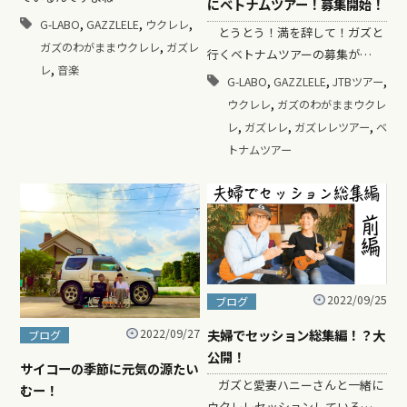
にベトナムツアー！募集開始！
,
,
,
G-LABO
GAZZLELE
ウクレレ
とうとう！満を辞して！ガズと
,
ガズのわがままウクレレ
ガズレ
行くベトナムツアーの募集が…
,
レ
音楽
,
,
,
G-LABO
GAZZLELE
JTBツアー
,
ウクレレ
ガズのわがままウクレ
,
,
,
レ
ガズレレ
ガズレレツアー
ベ
トナムツアー
2022/09/25
ブログ
夫婦でセッション総集編！？大
2022/09/27
ブログ
公開！
サイコーの季節に元気の源たい
ガズと愛妻ハニーさんと一緒に
むー！
ウクレレセッションしている…