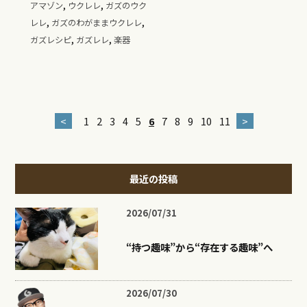
,
,
アマゾン
ウクレレ
ガズのウク
,
,
レレ
ガズのわがままウクレレ
,
,
ガズレシピ
ガズレレ
楽器
<
1
2
3
4
5
6
7
8
9
10
11
>
最近の投稿
2026/07/31
“持つ趣味”から“存在する趣味”へ
2026/07/30