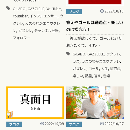
,
,
,
G-LABO
GAZZLELE
YouTube
2022/10/10
ブログ
,
,
Youtuber
インフルエンサー
ウ
答えやゴールは通過点・楽しい
,
クレレ
ガズのわがままウクレ
のは探究心！
,
,
,
レ
ガズレレ
チャンネル登録
フォロワー
答えが欲しくて、ゴールに辿り
着きたくて、それ…
,
,
,
G-LABO
GAZZLELE
ウクレレ
,
,
ガズ
ガズのわがままウクレレ
,
,
,
,
ガズレレ
ゴール
人生
探究心
,
,
,
楽しい
熱量
答え
音楽
2022/10/09
2022/10/07
ブログ
ブログ