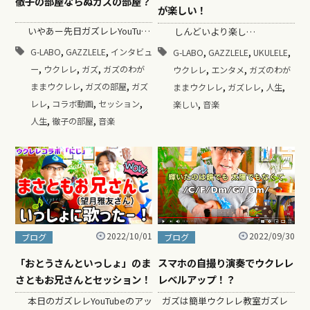
徹子の部屋ならぬガズの部屋？
が楽しい！
いやあー先日ガズレレYouTu…
しんどいより楽し…
,
,
,
,
,
G-LABO
GAZZLELE
インタビュ
G-LABO
GAZZLELE
UKULELE
,
,
,
,
,
ー
ウクレレ
ガズ
ガズのわが
ウクレレ
エンタメ
ガズのわが
,
,
,
,
,
ままウクレレ
ガズの部屋
ガズ
ままウクレレ
ガズレレ
人生
,
,
,
,
レレ
コラボ動画
セッション
楽しい
音楽
,
,
人生
徹子の部屋
音楽
2022/10/01
2022/09/30
ブログ
ブログ
「おとうさんといっしょ」のま
スマホの自撮り演奏でウクレレ
さともお兄さんとセッション！
レベルアップ！？
本日のガズレレYouTubeのアッ
ガズは簡単ウクレレ教室ガズレ