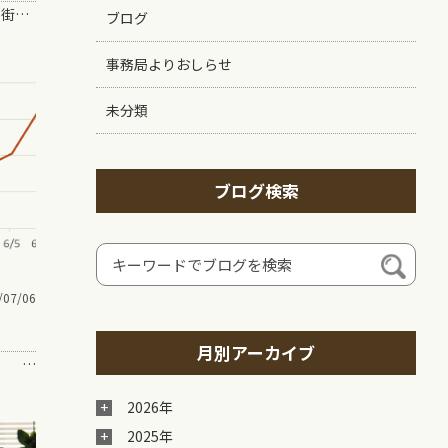
よく、こんな話聞かない？？ 「この街の文化を育てよう！」 「アートのある暮らしを！」 …
ブログ
事務局よりおしらせ
未分類
ブログ検索
/07/06
月別アーカイブ
「ちゃんとやる」 「忙しくしてる」 これ、大人になるとセットで増えていかない？ &nbs…
2026年
2025年