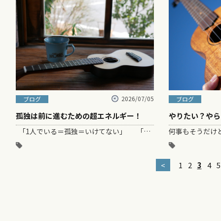
2026/07/05
ブログ
ブログ
孤独は前に進むための超エネルギー！
やりたい？やら
「1人でいる＝孤独＝いけてない」 「仲間とワイワイしてるほうが正解」 そんな空気、なんとなく、、…
<
1
2
3
4
5