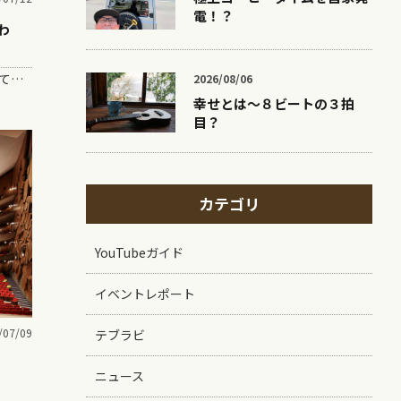
電！？
わ
何かやっててめっちゃ楽しくなってきて「ねえねえ！これ見て！」って言う瞬間、あるよね？ 子どもなんてま…
2026/08/06
幸せとは〜８ビートの３拍
目？
カテゴリ
YouTubeガイド
イベントレポート
/07/09
テブラビ
ニュース