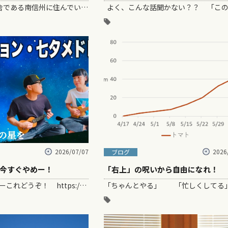
ガズは現在ど田舎である南信州に住んでいるのですけど、たまには〜都内で用事があったりして、上京します。。。。そう、“大東京江戸”をうろつく。。。 車…
2026/07/07
2026
ブログ
今すぐやめー！
「右上」の呪いから自由になれ！
今日は七夕だぞーこれどうぞ！ https://youtu.be/ckfmNk4uvD4 …