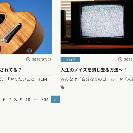
2026/07/03
2026
ブログ
されてる？
人生のノイズを消し去る方法〜！
何事もそうだけど、「やりたいこと」に向かっている時って、体全体が前のめり！ ワクワクして、少しくらい難しいことがあっても「どうやって攻略してやろうか！」って面白…
6
7
8
9
10
…
304
>