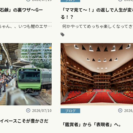
石鹸」の裏ワザ〜Gー
「ママ見て〜！」の返しで人生が変
る！？
うちの亀のクロちゃん、、いつも鯉のエサを大喜びで食べております。。。 それもそのはず～亀の…
2026/07/10
2026
ブログ
イペースこそが豊かさだ
「鑑賞者」から「表現者」へ。