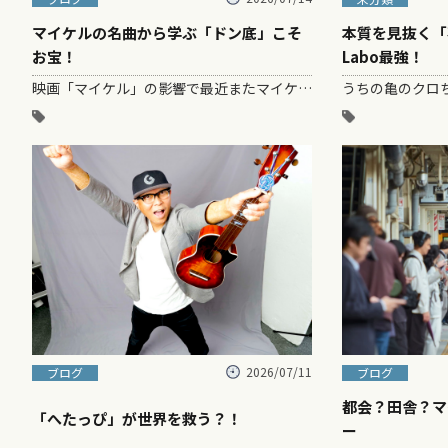
マイケルの名曲から学ぶ「ドン底」こそ
本質を見抜く「
お宝！
Labo最強！
映画「マイケル」の影響で最近またマイケル・ジャクソンが話題になってるよねー そんななか昨日のガズレレ動画で「Billie Jea…
2026/07/11
ブログ
ブログ
都会？田舎？マ
「へたっぴ」が世界を救う？！
ー