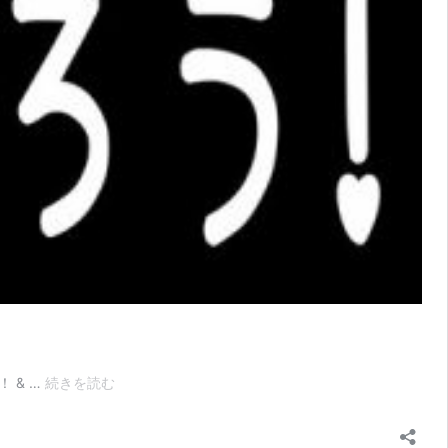
【毎
 & …
続きを読む
日
３
分】