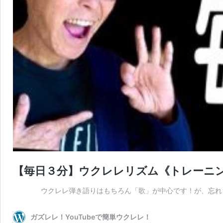
【毎日３分】ウクレレリズム《トレーニ
ウクレレ弾き語りはもちろん「歌」が中心です！が、忘れちゃい
ガズレレ！YouTubeで簡単ウクレレ！