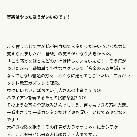
音楽はやったほうがいいのです！
よく言うことですが私が白血病で大変だった時いろいろな力に
支えられましたが「音楽」の支えがかなり大きかった。
「この感覚をほとんどの方々は持っていないんだ！」そう気が
ついたから一番簡単で小さなウクレレで「音楽のある生活」を
なんでもない普通の方々＝みんなに始めてもらいたい！これがウ
クレレ教室ガズレレの理念。
ウクレレといえばお笑い芸人さんの小道具？ NO!
ハワイアンを奏でるための民族楽器? NO!!
そのような事を全部飲み込んでしまう、何でもできる万能楽器。
一番小さくて一番カンタンだけど奥も深い いけてるヤツなん
です！
大好きな歌を歌う！その伴奏がカラオケじゃなにかシラケ
る、、、楽器が出来る人に頼む？？大変です。。。