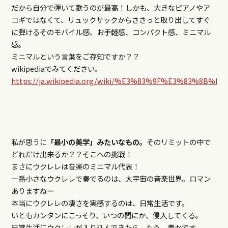
だから自分で弾いて歌うのが最高！しかも、大きなピアノやア
コギではなくて、リュックサックからささっと取り出してすぐ
に弾けるそのモバイル感、お手軽感、コンパクト感、ミニマル
感。
ミニマルという言葉をご存知ですか？？
wikipediaでみてください。
https://ja.wikipedia.org/wiki/%E3%83%9F%E3%83%8B%
私が思うに
「最小の美学」みたいなもの。
そのリミットの中で
どれだけ出来るか？？そこへの挑戦！
まさにウクレレは音楽のミニマル代表！
一番小さなウクレレで奏でるのは、大宇宙の音楽世界。ロマン
ありますねー
本当にウクレレの凄さを実感するのは、日常生活です。
いともカンタンにこっそり、いつの間にか、侵入してくる。
日常生活にウクレレが入り込んできたら、もう、豊かです。