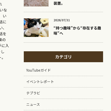
装置。
れ
ていな
 い
2026/07/31
活に
い、
“持つ趣味”から“存在する趣
味”へ
活を
楽の
手に入
そし
カテゴリ
ー。
YouTubeガイド
イベントレポート
テブラビ
ニュース