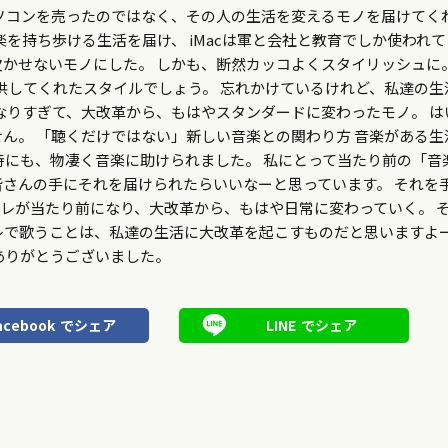
ソコンを売ったのではなく、その人の生活を変えるモノを届けてく
楽を持ち歩ける生活を届け、 iMacは軍と会社と教育でしか使われ
かせないモノにした。 しかも、断然カッコよくスタイリッシュに。
提供してくれたスタイルでしょう。 忘れかけているけれど、私達の生
なりすぎて、大改革から、もはやスタンダードに変わったモノ。 は
ん。 「聴くだけではない」新しい音楽との関わり方 音楽がある生
時にも、物凄く音楽に助けられました。 私にとって当たり前の「音
さんの手にそれを届けられたらいいなーと思っています。 それを
レが当たり前になり、大改革から、もはや日常に変わっていく。 
レで歌うことは、私達の生活に大改革を起こすものだと思いますよ
ありがとうございました。
acebook
でシェア
LINE
でシェア