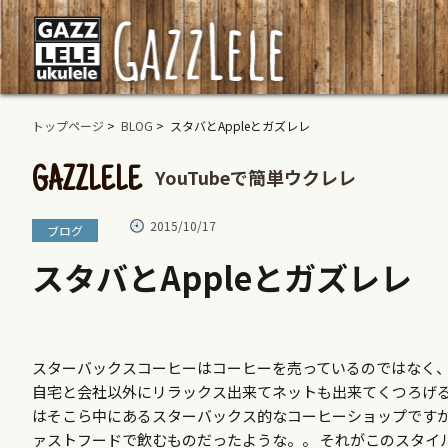
トップページ
>
BLOG
> スタバとAppleとガズレレ
YouTubeで簡単ウクレレ
GAZZLELE
2015/10/17
ブログ
スタバとAppleとガズレレ
スターバックスコーヒーはコーヒーを売っているのではなく
自宅と会社以外にリラックス出来てネットも出来てくつろげる
はそこら中にあるスターバックス的なコーヒーショップです
ァストフードで飲むものだったような。。 それがこのスタイ