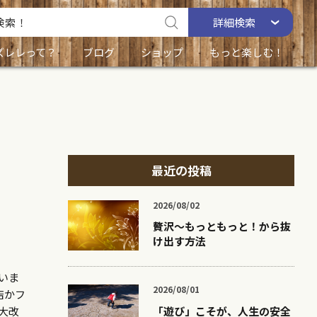
詳細
検索
ズレレって？
ブログ
ショップ
もっと楽しむ！
最近の投稿
2026/08/02
贅沢〜もっともっと！から抜
け出す方法
いま
2026/08/01
店かフ
大改
「遊び」こそが、人生の安全