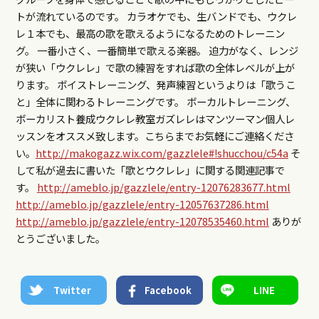
トが流れているのです。 カラオケでも、生バンドでも、ウクレ
レ１本でも、最高の歌を歌えるようになるためのトレーニン
グ。 一番小さく、一番簡単で歌える楽器。 迫力がなく、レンジ
が狭い「ウクレレ」で歌の練習をすれば歌の全体レベルが上が
ります。 ボイストレーニング、発声練習というよりは「歌うこ
と」全体に関わるトレーニングです。 ボーカルトレーニング、
ボーカリスト養成ウクレレ教室ガズレレはマンツーマン個人レ
ッスンをオススメ致します。こちらまでお気軽にご連絡くださ
い。
http://makogazz.wix.com/gazzlele#!shucchou/c54a
そ
して私が過去に書いた「歌とウクレレ」に関する関連記事で
す。
http://ameblo.jp/gazzlele/entry-12076283677.html
http://ameblo.jp/gazzlele/entry-12057637286.html
http://ameblo.jp/gazzlele/entry-12078535460.html
ありが
とうございました。
Twitter
Facebook
LINE