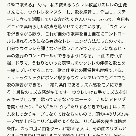
０％で歌える」人へ。 私の教えるウクレレ教室ガズレレの生徒
さんにも、ウクレレをマスターし、歌を練習し、作曲し、ステ
ージに立って活躍している方がたくさんいらっしゃって、今日も
どこかで素晴らしい歌声を聴かせてくれています。 「ウクレレ
を弾きながら歌う」これが自分の歌声を自由自在にコントロー
ルし操れるようになる有効なトレーニング方法だったのです。
自分でウクレレを弾きながら歌うことができるようになると ・
声の強弱のコントロールができるようになる。 ・曲の持つ抑
揚、ドラマ、うねりといった表現力をウクレレの伴奏と歌とを
一緒にプレイすることで、歌と伴奏との関係性も理解できる。
・リュックサックにポンと収まるウクレレでいつでもどこでも
歌の練習ができる。 ・絶対条件であるリズム感をモノにでき
る！ 最後のリズム感がキモです。 ウクレレは右手でリズムを刻
みキープします。 歌っているなかでエモーショナルにアドリブ
を聞かせたり、”ため”たり”クッ”たりするときでも右手はリズ
ムをしっかりキープしなくてはならないので、頭の中のリズムキ
ープ力が上がる＝リズム感がよくなる。 リズム感の良さは絶対
条件。 カッコ良い曲をクールに歌える人は、その曲のリズムと
グルーブを身体で感じることで歌の中にもしっかりとしたビー