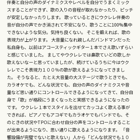
伴奏と自分の声のダイナミクスやレベルを自分でうまくミック
スすることができず、歌の入りの音程が取れなかったり、ピッチ
が安定しなかったりします。 歌っているときにウクレレ伴奏の
音が自分の声でかき消されて不安になり、歌うことに100%集中
できないような気分。気持ち良くない。 そこを鍛えれば、歌の
表現力が上がります。 大音量になれ親しんだバンドマンだった
私自身も、以前はアコースティックギター１本でさえ歌いずらい
と感じていました。 ましてやウクレレでは鼻歌ていどの歌しか
歌えないなーと思っていましたが、続けているうちに今はウク
レレでこそ表現力１００％の歌が歌えるようになってきまし
た。 そうなると、たとえ大音量の大ステージで歌うときでも、
カラオケでも、どんな状況でも、自分の声のダイナミクスや音
量など思い通りにコントロールできるようになってきて、自分自
身で「歌」が格段にうまくなったと実感できるようになったの
です。 ウクレレ１本でスタイルを出せてカッコよく歌える事が
できれば、ピアノでもアコギでもカラオケでもバンドでも、そ
のときの状況やTPOに合わせ自分の声をコントロールすること
が出来るようになり、思い通りに歌えるようになります。 「音
響設備が完璧でないと歌えない」人から「どんな状況でも１０