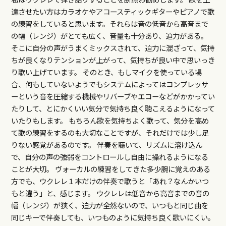
達させたい方はカラオケやアコースティックギターやピアノで歌
の練習をしていると思います。それらは音の低音から高音まで
の幅（レンジ）がとても広く、音量も十分あり、迫力がある。
そこに自分の声がうまくミックスされて、迫力に混ざって、気持
ちが良くなりテンションが上がって、気持ちが良い中で思いっき
り歌い上げています。 そのとき、もしマイクを使っている場
合、何もしていないようでもシステムによってはコンプレッサ
ーという音を圧縮する機械やリバーブやエコーなどがかかってい
たりして、とにかくいい気分で気持ち良く聴こえるようになって
いたりもします。 もちろん歌を気持ちよく歌って、気分を高め
て歌の練習をするのも大切なことですが、それだけでは少し足
りない感覚があるのです。 伴奏を聴いて、リズムに溶け込ん
で、自分の声の強弱をコントロールし自由に操れるようになる
ことが大切。 ヴォーカルの練習をしてきた多少腕に覚えのある
方でも、ウクレレ１本だけの伴奏で歌うと「あれ？なんかいつ
もと違う」と、感じます。 ウクレレは低音から高音までの音の
幅（レンジ）が狭く、迫力が全然ないので、いつもと同じ曲を
同じキーで伴奏しても、いつものように気持ち良く歌いにくい。