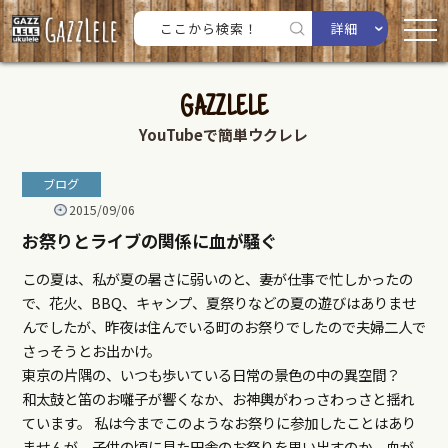
詳細
GAZZLELE
YouTubeで簡単ウクレレ
ブログ
2015/09/06
お祭りとライブの関係に血が騒ぐ
この夏は、私が夏の暑さに弱いのと、妻が仕事で忙しかったの
で、花火、BBQ、キャンプ、夏祭りなどの夏の遊びはありませ
んでしたが、昨夜は住んでいる町のお祭りでしたので夫婦二人で
さっそうとお出かけ。
東京の片隅の、いつも歩いている日常の景色の中の異空間？
和太鼓と笛のお囃子が響くなか、お神輿がわっさわっさと揺れ
ています。 私は今までこのようなお祭りに参加したことはあり
ませんが、子供の頃に見た田舎のお祭りを思い出すのか、血が