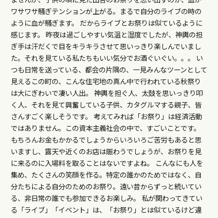
ワサワサ騒ぎテンションが上がる。まるで自分のライブの時の
ように血が騒ぎます。 だからライブとお祭りは似ているように
感じます。 昨夜は過ごしやすい気温と湿度でしたが、神輿の担
ぎ手は汗だくで目をキラキラさせて思いっきり楽しんでいまし
た。それを見ている私たちもいい気分でお酒ぐいぐい。。。 い
つも日常を送っている、都会の片隅の、一見みんなツーンとして
見えるこの町の、こんな住宅地の真ん中で行われている秋祭り
は大にぎわいで凄い人出。 神輿を担ぐ人、太鼓を思いっきり叩
く人、それを見て興奮している子供、カタグルマする親子、皆
さんすごく楽しそうです。 考えてみれば「お祭り」は経済活動
ではありません。この資本主義社会の中で、すごいことです。
もちろんお金もかかるでしょうからいろいろご苦労もあると思
いますし、露天や近くのお店は賑わうでしょうが、お祭りを見
に来るのに入場料を取ることはないですよね。 こんなにも人を
集め、たくさんの笑顔を作る。特定の誰かのためではなく、自
分たちによる自分のためのお祭り。遠い昔からずっと続いてい
る、非日常の誰でも参加できるお楽しみ。 私が関わってきてい
る「ライブ」「イベント」は、「お祭り」とは似ているけど違