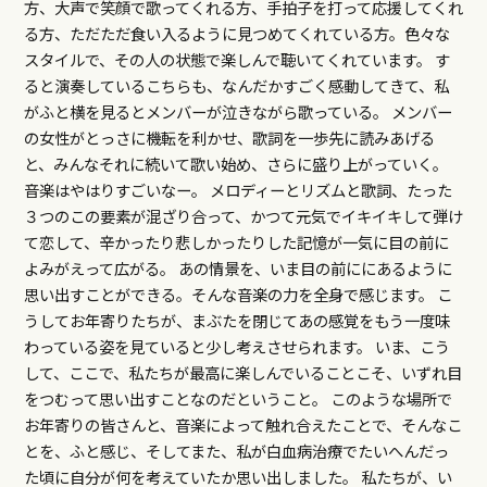
方、大声で笑顔で歌ってくれる方、手拍子を打って応援してくれ
る方、ただただ食い入るように見つめてくれている方。色々な
スタイルで、その人の状態で楽しんで聴いてくれています。 す
ると演奏しているこちらも、なんだかすごく感動してきて、私
がふと横を見るとメンバーが泣きながら歌っている。 メンバー
の女性がとっさに機転を利かせ、歌詞を一歩先に読みあげる
と、みんなそれに続いて歌い始め、さらに盛り上がっていく。
音楽はやはりすごいなー。 メロディーとリズムと歌詞、たった
３つのこの要素が混ざり合って、かつて元気でイキイキして弾け
て恋して、辛かったり悲しかったりした記憶が一気に目の前に
よみがえって広がる。 あの情景を、いま目の前ににあるように
思い出すことができる。そんな音楽の力を全身で感じます。 こ
うしてお年寄りたちが、まぶたを閉じてあの感覚をもう一度味
わっている姿を見ていると少し考えさせられます。 いま、こう
して、ここで、私たちが最高に楽しんでいることこそ、いずれ目
をつむって思い出すことなのだということ。 このような場所で
お年寄りの皆さんと、音楽によって触れ合えたことで、そんなこ
とを、ふと感じ、そしてまた、私が白血病治療でたいへんだっ
た頃に自分が何を考えていたか思い出しました。 私たちが、い