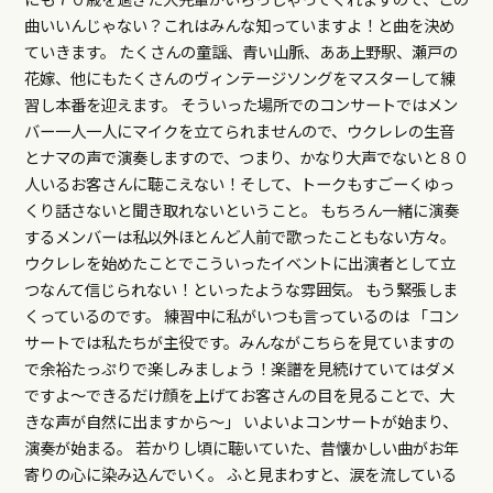
曲いいんじゃない？これはみんな知っていますよ！と曲を決め
ていきます。 たくさんの童謡、青い山脈、ああ上野駅、瀬戸の
花嫁、他にもたくさんのヴィンテージソングをマスターして練
習し本番を迎えます。 そういった場所でのコンサートではメン
バー一人一人にマイクを立てられませんので、ウクレレの生音
とナマの声で演奏しますので、つまり、かなり大声でないと８０
人いるお客さんに聴こえない！そして、トークもすごーくゆっ
くり話さないと聞き取れないということ。 もちろん一緒に演奏
するメンバーは私以外ほとんど人前で歌ったこともない方々。
ウクレレを始めたことでこういったイベントに出演者として立
つなんて信じられない！といったような雰囲気。 もう緊張しま
くっているのです。 練習中に私がいつも言っているのは 「コン
サートでは私たちが主役です。みんながこちらを見ていますの
で余裕たっぷりで楽しみましょう！楽譜を見続けていてはダメ
ですよ～できるだけ顔を上げてお客さんの目を見ることで、大
きな声が自然に出ますから～」 いよいよコンサートが始まり、
演奏が始まる。 若かりし頃に聴いていた、昔懐かしい曲がお年
寄りの心に染み込んでいく。 ふと見まわすと、涙を流している