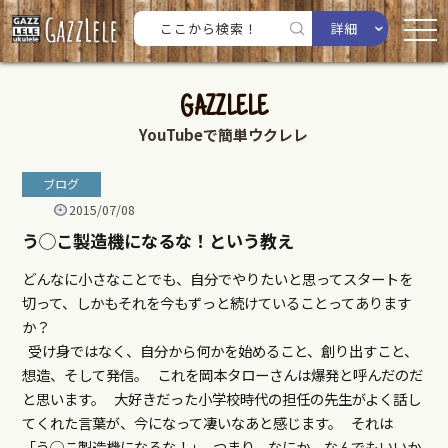
詳細
GAZZLELE
YouTubeで簡単ウクレレ
ブログ
2015/07/08
う◯こ製造機になるな！という教え
どんなに小さなことでも、自分でやりたいと思ってスタートを
切って、しかもそれを今もずっと続けていることってあります
か？
受け身ではなく、自分から何かを始めること、創り出すこと、
想造、そして発信。 これを岡本タローさんは爆発と呼んだのだ
と思います。 大好きだった小学校時代の担任の先生がよく話し
てくれた言葉が、今になって凄いなあと感じます。 それは
「う◯こ製造機になるな！」 つまり、なにか、なんでもいいか