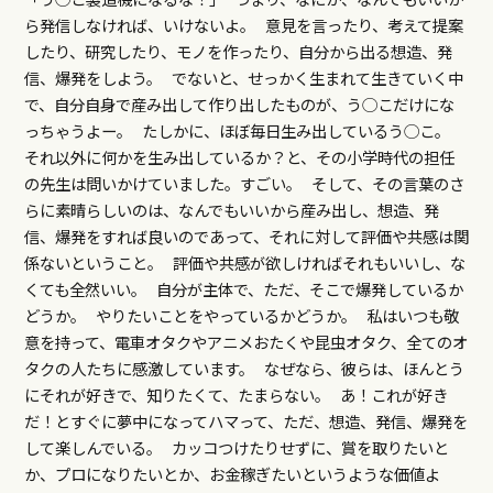
ら発信しなければ、いけないよ。 意見を言ったり、考えて提案
したり、研究したり、モノを作ったり、自分から出る想造、発
信、爆発をしよう。 でないと、せっかく生まれて生きていく中
で、自分自身で産み出して作り出したものが、う◯こだけにな
っちゃうよー。 たしかに、ほぼ毎日生み出しているう◯こ。
それ以外に何かを生み出しているか？と、その小学時代の担任
の先生は問いかけていました。すごい。 そして、その言葉のさ
らに素晴らしいのは、なんでもいいから産み出し、想造、発
信、爆発をすれば良いのであって、それに対して評価や共感は関
係ないということ。 評価や共感が欲しければそれもいいし、な
くても全然いい。 自分が主体で、ただ、そこで爆発しているか
どうか。 やりたいことをやっているかどうか。 私はいつも敬
意を持って、電車オタクやアニメおたくや昆虫オタク、全てのオ
タクの人たちに感激しています。 なぜなら、彼らは、ほんとう
にそれが好きで、知りたくて、たまらない。 あ！これが好き
だ！とすぐに夢中になってハマって、ただ、想造、発信、爆発を
して楽しんでいる。 カッコつけたりせずに、賞を取りたいと
か、プロになりたいとか、お金稼ぎたいというような価値よ