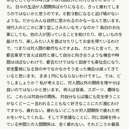
た。 日々の生活が人間関係ばかりになると、きっと疲れてしま
うのではないかと思うのです。８割９割になると逃げ場がない
ような。だからみんな自然に惹かれるのかなーなんて思います。
現代人のどこかに漂う空しさみたいなモノなのか？ 毎日のお仕
事にしても、他の人が困っていることを助けたり、欲しいものを
届けたり、楽しみたい人を喜ばせたりしてお金を得ているわけ
で、つまりは対人間の動作なんですよね。 だからと言って、大
都会東京で言えば自然と接して自分と向き合うような機会や時
間はほぼないわけで、都会だけではなく田舎でも車社会になり、
安全重視になる世の中でなかなかそう言った機会は減ってきて
いると思います。 まあ１円にもならないわけですし。 では、ど
うしましょうか？ 私が考えるに、対人間以外の関係を増やせば
良いのではないかと思います。 例えば音楽、スポーツ、趣味な
ど。 これらは対自分の関係。 対自分ならば誰にも気を使うこと
がなくどーこー言われることもなく好きなことにただ進むわけ
ですから、疲れない。疲れないどころか対人間関係で疲れた何
かをいやしてくれる。 そして不思議なことに、同じ目線を持っ
ている仲間との人間関係は、全く疲れない。それどころか最高