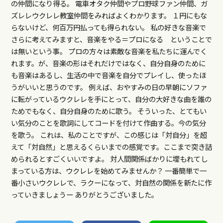
の仲間になり得る。 電車オタク仲間やプロ野球ファン仲間、ガ
ズレレウクレレ教室仲間をみればよくわかります。 １円にもな
らないけど、何百万円払っても得られない。 私の好きな音楽で
さらに考えてみますと、音楽をやる＝プロになる ということで
は無いという事。 プロの方々は素敵な音楽を私たちに運んでく
れます。が、音楽の形はそれだけではなく、自分自身のために
も音楽はあるし、生活の中で音楽を自分でプレイし、使ったほ
うがいいと思うのです。 例えば、おやすみの日の早朝にソファ
に転がっているウクレレを手にとって、自分の大好きな曲を誰の
ためでもなく、自分自身のために歌う。 そういった、とてもい
い気分のことを歌詞にしてコードを付けて作曲する。今の気分
を歌う。 これは、私のことですが、この感じは「対自分」を超
えて「対自然」と思えるくらいまでの感覚です。ここまで突き詰
められるとすごくいいですよ。 対人間関係ばかりに埋もれてし
まっている方は、ウクレレを始めてみませんか？ 一番簡単で一
番小さいウクレレで、ラクーになって、対自然の関係を新たに作
っていきましょうー ありがとうございました。