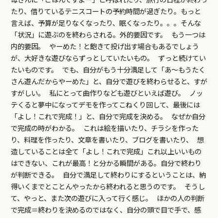
たり、借りているテニスコートの予約時間が過ぎたり。もっと
言えば、予算が足りなくなったり、眠くなったり。。。そんな
「状況」に遊ぶのを終わらされる。外的要因です。 もう一つは
内的要因。 やーめた！と飽きて投げ出す場合もあるでしょう
が、大好きな遊びならずっとしていたいもの。 ずっと続けてい
たいものです。 でも、自分がもう十分満足して「あ～もうたく
さん遊んだからやーめた」と、自分で遊びを終わらせると、すが
すがしい。 私にとって曲作りなども遊びといえば遊び。 ノッ
テくると夢中になってデモを作ってこねくり回して、最後には
「よし！これで完成！」と、自分で完成を決める。 なぜか自分
で完成の時がわかる。 これは絵を描いたり、チラシを作った
り、料理を作ったり、文章を書いたり、ブログを書いたり、 想
造していることは全て「よし！これで完成」これ以上いいもの
はできない、これが最高！と分かる瞬間がある。自分で終わり
が判断できる。 自分で満足して終わりにするということは、納
得いくまでとことんやったから終われると思うのです。 そうし
て、やっと、また次の遊びに入って行く感じ。 ほかの人の判断
で完成＝終わりを決めるのではなく、自分の頭で目で手で、感