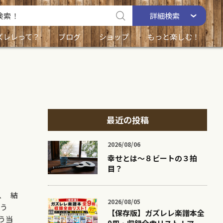
詳細
検索
ズレレって？
ブログ
ショップ
もっと楽しむ！
最近の投稿
2026/08/06
幸せとは〜８ビートの３拍
目？
、 結
2026/08/05
よう
【保存版】ガズレレ楽譜本全
う当