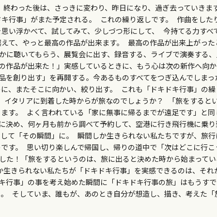
 終わった後は、さっきに変わり、昨日になり、過ぎ去っていきま
キ行事」がまた予定される。 これの繰り返しです。 作曲をした
思い浮かべて、試してみて、少しづつ形にして、 今持てる力すべ
えて、やっと最高の作品が出来ます。 最高の作品が出来上がった
誰かに聴いてもらう、展覧会に出す、録音する、ライブで演奏する、
高の作品が出来た！」実感しているときに、もう心は次の新作へ向か
品を創り出す」を再開する。今あるものすべてをつぎ込んでしまっ
に、またそこに向かい、絞り出す。 これも「ドキドキ行事」の繰
、イタリアに到着した時からが旅なのでしょうか？ 「旅をすると
ます。 よく言われている「家に無事に帰るまでが遠足です」と同
に決め、何ヶ月も前から調べて予約して、空港に行き飛行機に乗り
して「その瞬間」に。 瞬間しか生きられない私たちですが、旅行
です。 思い切り楽しんで帰国し、帰りの道中で「次はどこに行こ
ました！「旅をするというのは、旅に出ると決めた時から始まってい
か生きられない私たちが「ドキドキ行事」を実感できるのは、それ
ドキ行事」の事を考え始めた瞬間に「ドキドキ行事の旅」はもうすで
。 そしていま、誰もが、あのとき自分が想造し、描き、考えた「