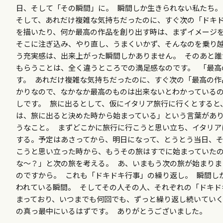
日、そして「その瞬間」に。 瞬間しか生きられない私たち。
そして、あれだけ複雑な気持ちだったのに、すぐ次の「ドキド
を描いたり、何か最高の作品を創り出す時は、まずイメージを
そこに注ぎ込み、やり直し、うまくいかず、そんなのを乗り越
う充実感は、出来上がった瞬間しかありません。 そのあと
もらうことは、全く違うところでの満足感なのです。 「最
す。 あれだけ複雑な気持ちだったのに、すぐ次の「最高の作
かりなので、なかなか最高のものは出来ないとわかっているの
しです。 旅に出るとして、仮にイタリア旅行に行くとすると
は、旅に出ると決めた時から始まっている」という言葉があり
うなこと。 まずどこかに旅行に行こうと思い立ち、イタリア
する。予定はあさってから、明日になって、とうとう当日、そ
こうと思い立った時から、もうその旅はすでに始まっていたの
な～？」と次の旅を考える。 あ、いまもう次の旅が始まり
のですから。 これも「ドキドキ行事」の繰り返し。 瞬間し
われている瞬間。 そしてその人その人、それぞれの「ドキ
まっており、いつまでも何回でも、ずっと繰り返し続いていく
の真っ最中にいるはずです。 ありがとうございました。