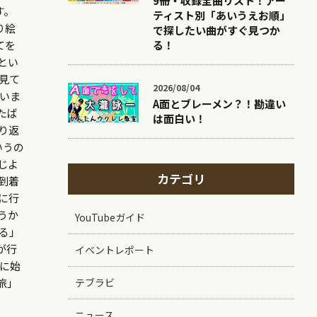
9冊・収録全曲リスト！アー
す。
ティスト別「あいうえお順」
り絵
で探したい曲がすぐ見つか
てを
る！
とい
見て
2026/08/04
いま
A面とブレーメン？！勘違い
たば
は面白い！
り返
いうの
じよ
カテゴリ
到着
に行
うか
YouTubeガイド
る」
が行
イベントレポート
に始
旅」
テブラビ
ニュース