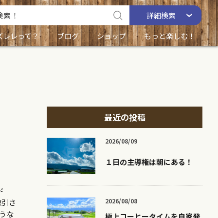
詳細
検索
ズレレって？
ブログ
ショップ
もっと楽しむ！
最近の投稿
2026/08/09
１日の主導権は朝にある！
ード
2026/08/08
取引さ
うな
極上コーヒータイムを自家発