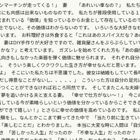
ンマーチンが走ってくる！」 妻 「あれいい車なの？」 私た
なにも共感は出来ないものなのです。 私たちが普段使用している１
含まれている「価値」を知っているからお金として存在しているの
士でないと、その価値はわからないのです。 いろいろな大好きな
います。 お料理好きは外食すると「これはあのスパイスだな？あ
 妻はDIY手作りが大好きですので、雑貨屋さんをぶらぶらしてい
かな？」と考えています。 ガズレレを始めてくれた方も「あの曲
見向きもしなかった楽器を弾く価値に魅せられます。 それぞれ自分
。 そういう楽しくワクワクした生き方が幸せなんだと思います。
よ」 そこにいた私たちは不思議でした。彼女は結婚もしていて長
だし得意なことがないし、、、、、」 こういった方は自分の足元
つくことができなければ石ころ同然です。 そしてまたこんな夫婦
夢を追いかける夫と支える妻。 「幸せで仕方がない～！」 今こ
活している今が素晴らしいという価値を分かっているからこそでき
ができて嬉しい！」とさらに幸せの価値を高めているのです。 私
験をし、なんとかここまで蘇ってきた中で 「当たり前に生きてい
「楽しむことだ」とわかりました。 本当に大変な時に人間は「自
き 「苦しかった人生」だったのか 「不幸な人生」だったのか？ 
後悔の人生だったのか？ 「楽しい人生」だったのか？ 「幸せだ