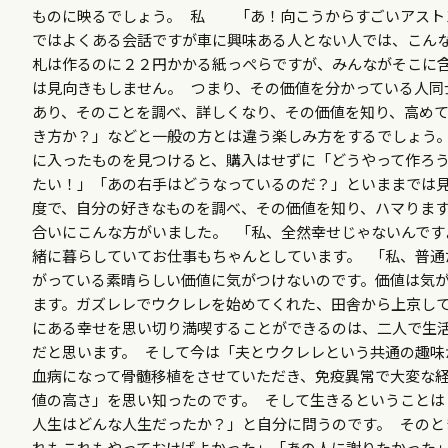
ものに映るでしょう。 私 「あ！向こうからすごいアスト
ではよくある会話ですが車に興味ある人とない人では、こん
札は作るのに２２円かかる紙っぺらですが、みんながそこに
は見向きもしません。 つまり、その価値を分かっている人同
あり、そのことを調べ、詳しくなり、その価値を知り、高めて
き方か？」などと一般の方とは違う楽しみ方をするでしょう。
に入ったものを見つけると、購入はせずに「どうやって作ろう
たい！」「あの右手はどうなっているのだ？」といままでは
度で、自分の好きなものを調べ、その価値を知り、ハマります
合いにこんな方がいました。 「私、全然幸せじゃないんです
緒に暮らしていてお仕事もちゃんとしています。 「私、普通
がっている素晴らしい価値に気がつけないのです。価値は気が
ます。ガズレレでウクレレを始めてくれた、田舎から上京して
にある幸せを思い切り満喫することができるのは、二人で生
だと思います。 そして今は「夫とウクレレという共通の趣味
血病になって骨髄移植をさせていただき、免疫異常で大変な経
値の高さ」を思い知ったのです。 そして生きるということは
人生はどんな人生だったか？」と自分に問うのです。 そのと
れもこれもやっておけばよかった」「あの人に謝りたかった」