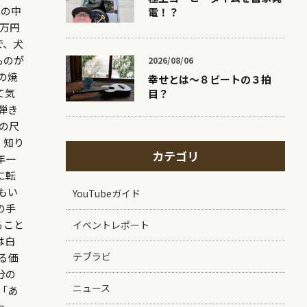
ちの中
電！？
万円
で、犬
ものが
2026/08/06
の焼
幸せとは〜８ビートの３拍
て気
目？
弾き
の尺
 知り
カテゴリ
年一
に転
もい
YouTubeガイド
の手
ること
イベントレポート
は白
テブラビ
る価
分の
ニュース
「あ
っ