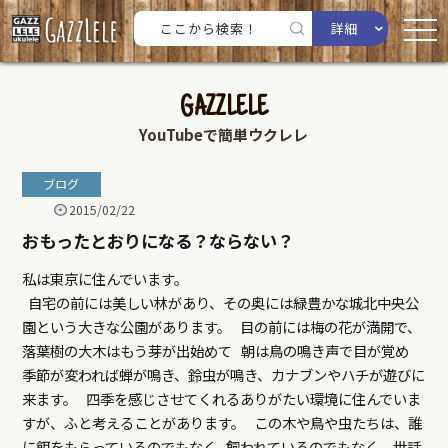
詳細
GAZZLELE
YouTubeで簡単ウクレレ
ブログ
2015/02/22
おもったとおりになる？ならない？
私は東京に住んでいます。
自宅の前には美しい林があり、その奥には緑豊かな城北中央公
園という大きな公園があります。 目の前には梅の花が満開で、
落葉樹の大木はもう芽が出始めて 朝は鳥の鳴き声で目が覚め
季節が変われば蝉が鳴き、鈴虫が鳴き、カナブンやハチが遊びに
来ます。 四季を感じさせてくれるありがたい環境に住んでいま
すが、ふと考えることがあります。 この木や鳥や虫たちは、誰
に餌をもらっているのでもなく 飼われているのでもなく、世話