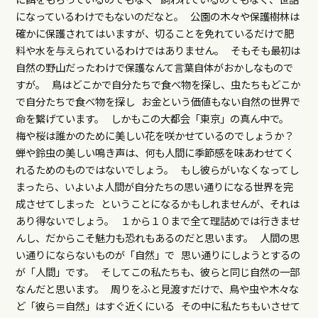
になっているわけでもないのだなと。 公園の木々や保護樹林は
確かに保護されてはいますが、切ることを免れているだけで肥
料や水を与えられているわけではありません。 そもそも最初は
自然の野山だったわけで保護なんて言葉自体がおかしなもので
すが。 鳥はどこかで自分たちで食べ物を探し、虫たちもどこか
で自分たちで食べ物を探し お金という価値もない自然の世界で
命を繋げています。 しかもこの大都会「東京」の真ん中で。
梅や桜は誰かのために美しい花を咲かせているのでしょうか？
蝉や鈴虫の美しい鳴き声は、何も人間に季節感を味あわせてく
れるためのものではないでしょう。 もし彼らがいなくなってし
まったら、いよいよ人間が自分たちの思い通りになる世界を完
成させてしまった ということになるかもしれませんが、それは
あり得ないでしょう。 １から１０まで全て理詰めでは行きませ
んし、だからこそ魅力も恐れもあるのだと思います。 人間の思
い通りにならないものが「自然」で 思い通りにしようとするの
が「人間」です。 そしてこの私たちも、彼らと同じ自然の一部
なんだと思います。 周りをふと見渡すだけで、鳥や虫や木々な
ど「彼ら＝自然」はすぐ近くにいる その中に私たちもいさせて