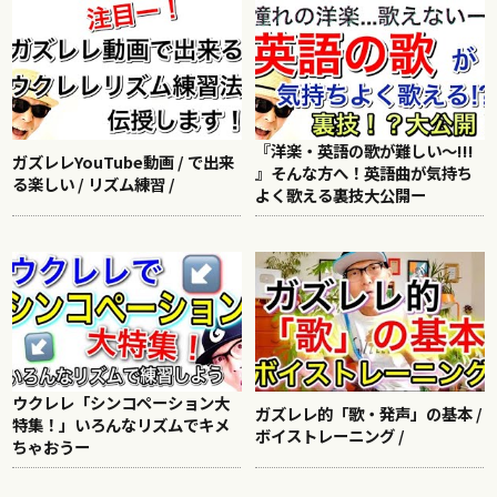
『洋楽・英語の歌が難しい〜!!!
ガズレレYouTube動画 / で出来
』そんな方へ！英語曲が気持ち
る楽しい / リズム練習 /
よく歌える裏技大公開ー
ウクレレ「シンコペーション大
ガズレレ的「歌・発声」の基本 /
特集！」いろんなリズムでキメ
ボイストレーニング /
ちゃおうー