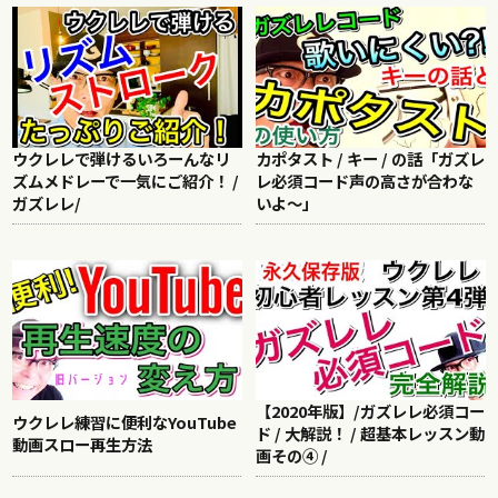
ウクレレで弾けるいろーんなリ
カポタスト / キー / の話「ガズレ
ズムメドレーで一気にご紹介！ /
レ必須コード声の高さが合わな
ガズレレ/
いよ〜」
【2020年版】/ガズレレ必須コー
ウクレレ練習に便利なYouTube
ド / 大解説！ / 超基本レッスン動
動画スロー再生方法
画その④ /