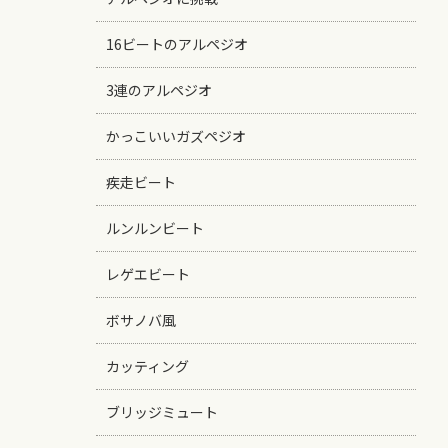
16ビートのアルペジオ
3連のアルペジオ
かっこいいガズペジオ
疾走ビート
ルンルンビート
レゲエビート
ボサノバ風
カッティング
ブリッジミュート