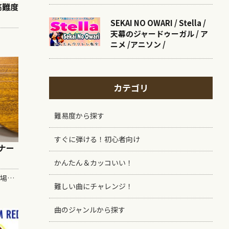
 高難度
SEKAI NO OWARI / Stella /
天幕のジャードゥーガル / ア
ニメ /アニソン /
カテゴリ
難易度から探す
すぐに弾ける！初心者向け
ナー
かんたん＆カッコいい！
ガズレレのオリジナルウクレレ弦が登場！！ 非常にやわらかいのが特徴で、初心者の指にも優しい弦となっています。材質は厳選したフロロカーボンで、耐久性が高く、クリアな音色が特徴です。 ・1弦A(0.0185 inch) ・2弦E(0.0204 inch) ・3弦C(0.025...
難しい曲にチャレンジ！
曲のジャンルから探す