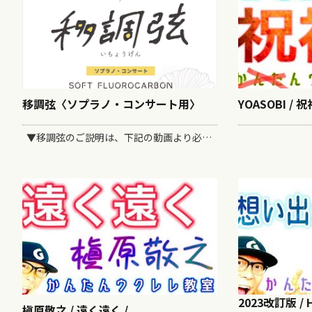
移調弦〈ソプラノ・コンサート用〉
YOASOBI / 
▼移調弦のご説明は、下記の動画より必ずご確認ください。▼ 移調弦は、通常の弦よりも高いキーでチューニングができる弦です。 「カポ」を使用することなく、自分の声には低すぎる、高すぎる曲を気持ちよく歌うことが出来ます。 材質は厳選したフロロカーボンで、耐久性が高く、クリアな音...
2023改訂版 /
槇原敬之 / 遠く遠く /