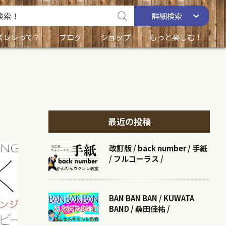
詳細
検索
ズレレって？
ブログ
ショップ
もっと楽しむ！
最近の投稿
改訂版 / back number / 手紙
/ フルコーラス /
BAN BAN BAN / KUWATA
BAND / 桑田佳祐 /