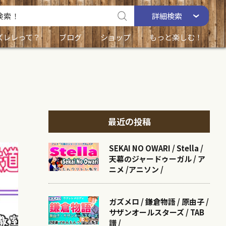
詳細
検索
ズレレって？
ブログ
ショップ
もっと楽しむ！
最近の投稿
SEKAI NO OWARI / Stella /
天幕のジャードゥーガル / ア
ニメ /アニソン /
ガズメロ / 鎌倉物語 / 原由子 /
サザンオールスターズ / TAB
譜 /