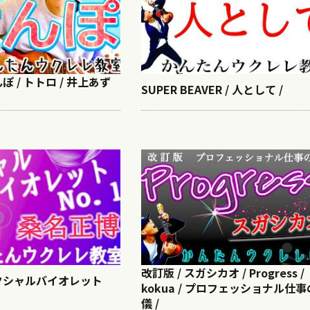
んぽ / トトロ / 井上あず
SUPER BEAVER / 人として /
改訂版 / スガシカオ / Progress /
セクシャルバイオレット
kokua / プロフェッショナル仕
儀 /