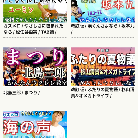
ガズメロ / やさしさに包まれた
改訂版 / 涙くんさよなら / 坂本九
なら / 松任谷由実 / TAB譜 /
/
改訂版 / ふたりの夏物語 / 杉山清
北島三郎 / まつり /
貴&オメガトライブ /