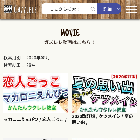
詳細
MOVIE
ガズレレ動画はこちら！
検索月別： 2020年08月
検索結果： 28件
2020改訂版 / ケツメイシ / 夏の
マカロニえんぴつ / 恋人ごっこ /
思い出 /