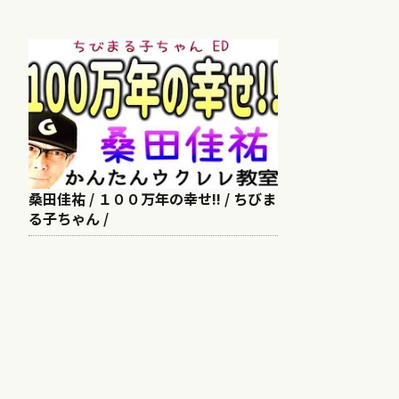
桑田佳祐 / １００万年の幸せ!! / ちびま
る子ちゃん /