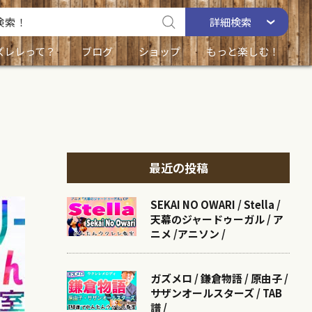
詳細
検索
ズレレって？
ブログ
ショップ
もっと楽しむ！
最近の投稿
SEKAI NO OWARI / Stella /
天幕のジャードゥーガル / ア
ニメ /アニソン /
ガズメロ / 鎌倉物語 / 原由子 /
サザンオールスターズ / TAB
譜 /