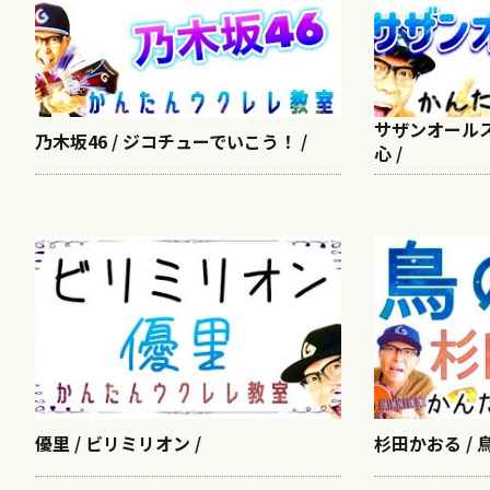
サザンオールス
乃木坂46 / ジコチューでいこう！ /
心 /
優里 / ビリミリオン /
杉田かおる / 鳥