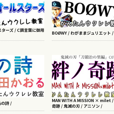
ターズ / C調言葉に御用
BOØWY / わがままジュリエット /
MAN WITH A MISSION × milet 
の詩 /
奇跡 / 鬼滅の刃 / アニソン /