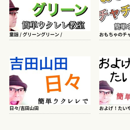
童謡 / グリーングリーン /
おもちゃのチャチ
日々/吉田山田
およげ！たい