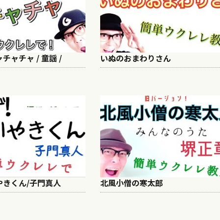
ャチャ / 童謡 /
いぬのおまわりさん
やきくん/子門真人
北風小僧の寒太郎