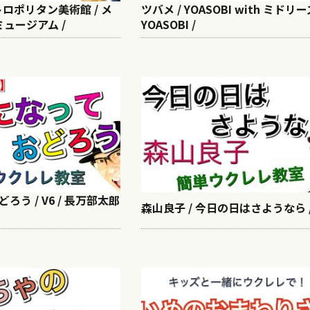
トロポリタン美術館 / メ
ツバメ / YOASOBI with ミドリー
ュージアム /
YOASOBI /
ろう / V6 / 長万部太郎
森山良子 / 今日の日はさようなら 