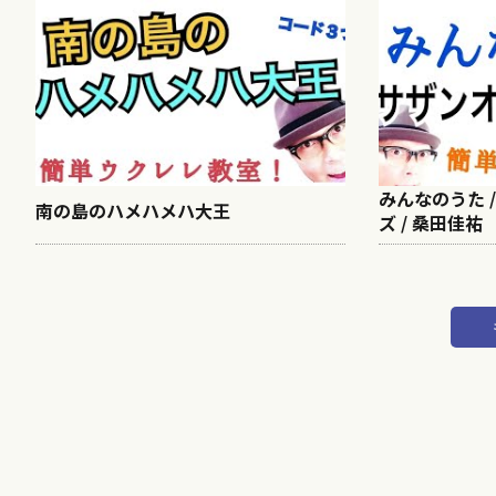
みんなのうた 
南の島のハメハメハ大王
ズ / 桑田佳祐