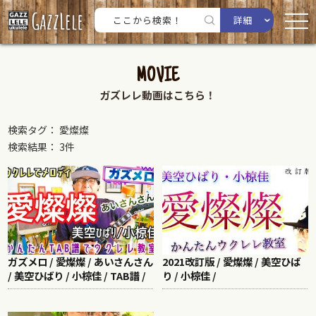
詳細
MOVIE
ガズレレ動画はこちら！
検索タグ： 愛燦燦
検索結果： 3件
ガズメロ / 愛燦燦 / あいさんさん
2021改訂版 / 愛燦燦 / 美空ひば
/ 美空ひばり / 小椋佳 / TAB譜 /
り / 小椋佳 /