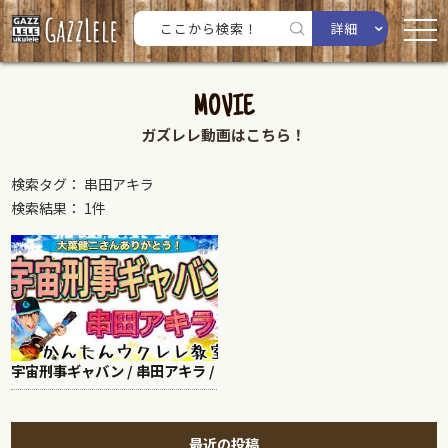
詳細
MOVIE
ガズレレ動画はこちら！
検索タグ： 串田アキラ
検索結果： 1件
宇宙刑事ギャバン / 串田アキラ /
最近の投稿