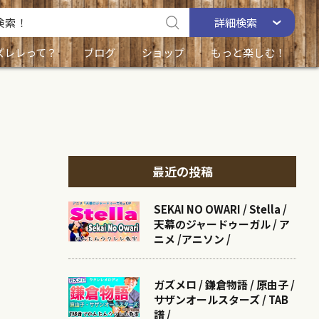
詳細
検索
ズレレって？
ブログ
ショップ
もっと楽しむ！
最近の投稿
SEKAI NO OWARI / Stella /
天幕のジャードゥーガル / ア
ニメ /アニソン /
ガズメロ / 鎌倉物語 / 原由子 /
サザンオールスターズ / TAB
譜 /