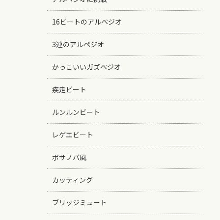
16ビートのアルペジオ
3連のアルペジオ
かっこいいガズペジオ
疾走ビート
ルンルンビート
レゲエビート
ボサノバ風
カッティング
ブリッジミュート