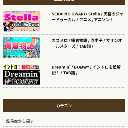
SEKAI NO OWARI / Stella / 天幕のジャ
ードゥーガル / アニメ /アニソン /
ガズメロ / 鎌倉物語 / 原由子 / サザンオ
ールスターズ / TAB譜 /
Dreamin' / BOØWY / イントロを超解
説！ / TAB譜 /
カテゴリ
難易度から探す