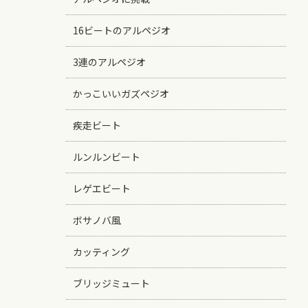
16ビートのアルペジオ
3連のアルペジオ
かっこいいガズペジオ
疾走ビート
ルンルンビート
レゲエビート
ボサノバ風
カッティング
ブリッジミュート