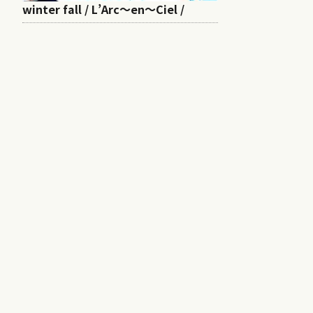
winter fall / L’Arc～en～Ciel /