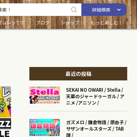
詳細
検索
ズレレって？
ブログ
ショップ
もっと楽しむ！
最近の投稿
SEKAI NO OWARI / Stella /
天幕のジャードゥーガル / ア
ニメ /アニソン /
ガズメロ / 鎌倉物語 / 原由子 /
サザンオールスターズ / TAB
譜 /