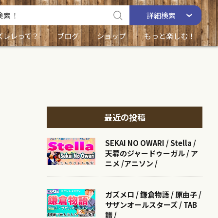
詳細
検索
ズレレって？
ブログ
ショップ
もっと楽しむ！
最近の投稿
SEKAI NO OWARI / Stella /
天幕のジャードゥーガル / ア
ニメ /アニソン /
ガズメロ / 鎌倉物語 / 原由子 /
サザンオールスターズ / TAB
譜 /