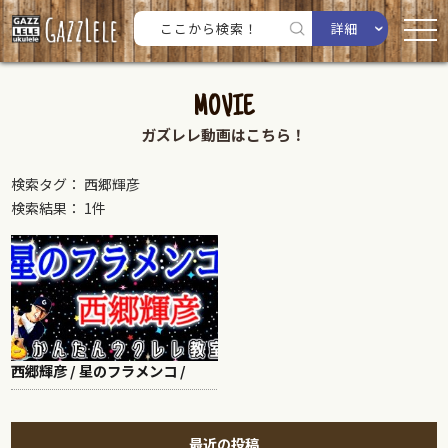
詳細
MOVIE
ガズレレ動画はこちら！
検索タグ： 西郷輝彦
検索結果： 1件
西郷輝彦 / 星のフラメンコ /
最近の投稿