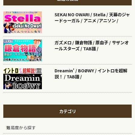
SEKAI NO OWARI / Stella / 天幕のジャ
ードゥーガル / アニメ /アニソン /
ガズメロ / 鎌倉物語 / 原由子 / サザンオ
ールスターズ / TAB譜 /
Dreamin' / BOØWY / イントロを超解
説！ / TAB譜 /
カテゴリ
難易度から探す