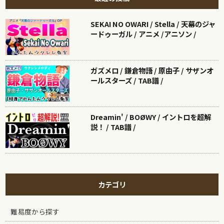
SEKAI NO OWARI / Stella / 天幕のジャ
ードゥーガル / アニメ /アニソン /
ガズメロ / 鎌倉物語 / 原由子 / サザンオ
ールスターズ / TAB譜 /
Dreamin' / BOØWY / イントロを超解
説！ / TAB譜 /
カテゴリ
難易度から探す