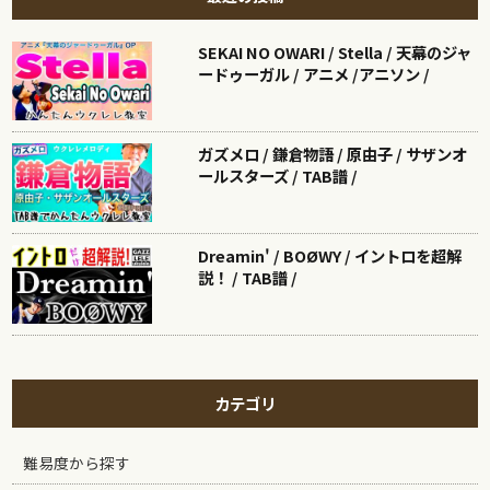
SEKAI NO OWARI / Stella / 天幕のジャ
ードゥーガル / アニメ /アニソン /
ガズメロ / 鎌倉物語 / 原由子 / サザンオ
ールスターズ / TAB譜 /
Dreamin' / BOØWY / イントロを超解
説！ / TAB譜 /
カテゴリ
難易度から探す