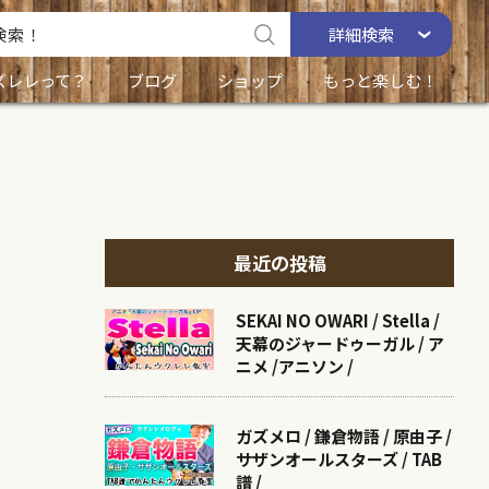
詳細
検索
ズレレって？
ブログ
ショップ
もっと楽しむ！
最近の投稿
SEKAI NO OWARI / Stella /
天幕のジャードゥーガル / ア
ニメ /アニソン /
ガズメロ / 鎌倉物語 / 原由子 /
サザンオールスターズ / TAB
譜 /